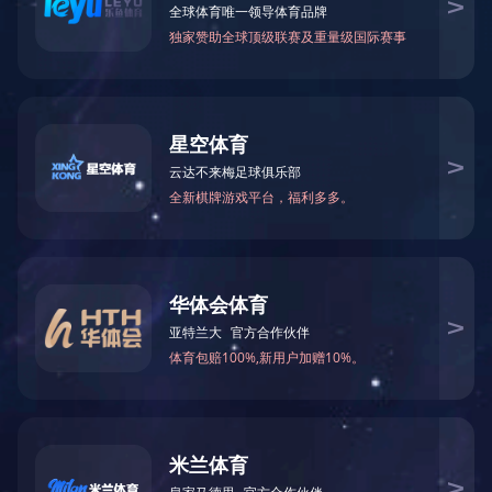
绿城电商25
发布时间：2013-
成立第3个年头，绿城电商晒出第一张正式成绩单：截至12月12日，服务本
这是绿城电商迅速壮大发展的一年。员工从200名增至600名，业务形成
的客户，公司完成"产品经理制"到"事业部制"的转变。
回首2013年，"年度中国最有价值专业建材服务商"大奖授予给了绿城电
大同创董事长张武杰等均率团前来参观考察，并给予肯定态度。
在2014年的计划中，绿城电商将拓展海外市场、启动B2C业务、涉足金融
广泛谈论。
此外，绿城电商副总经理钱晟磊向媒体记者透露：就业绩而言，绿城集团董
政府采购：追求业务新增长点
2013年10月31日，宝嘉房地产进入杭州一年零二十天，在杭开发宝嘉
商要为宝嘉誉峰项目提供质优价惠的建材产品及全程专业的采购服务。