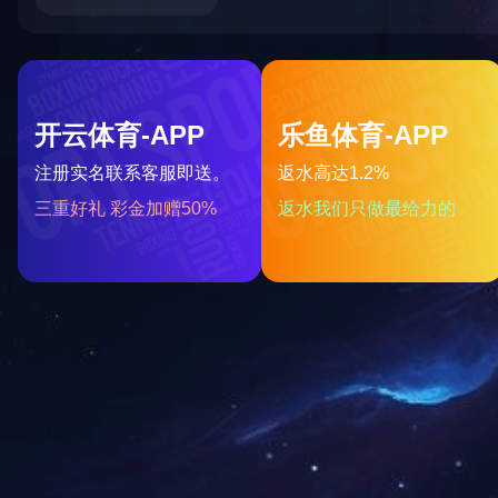
保值增值。
比如，现在好的家政保姆非常难找，食品安全
就需要我们在后续做好。
美好生活综合服务商的升级过程中，不仅仅是
蓝城农业将配送入千家万户
傅林江：今年，我们的农业有一个非常大的突
心购买。
在满足社区业主的基础上，我们将对全社会开
户。
轻资产运作团队更强大
傅林江：通过一年多的发展，代建在品牌、口
度更快，能够创造更高的价值。
同时，做轻资产运作之后，我们这一支团队比
轻资产运行模式中已经走了5年多，不同的是
相比而言，蓝城的模式具有一定的优势。
蓝城未来，立足国内走出国门
傅林江：蓝城未来的发展，主要是立足国内，
化建设进行有序的结合，此外，也会在现代农业和
国外，今年，我们已经在印尼雅加达落地，项