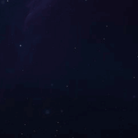
加完善的机制改革和结构上的调整。预计，在未来3-5年左右，在产业布局、城市区域
）
经给出了答案
林江：转型可以更为多变