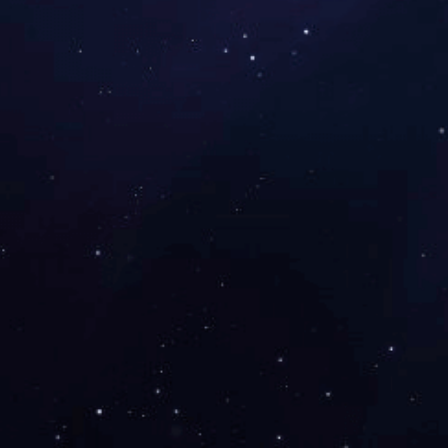
带到国外去。
另外，在轻资产品牌发展运营上，会做一个更
家大型的轻资产运营的上市公司诞生。（文/苏萍
上一篇：
理想小镇的正确打开方式？宋卫平或许已
下一篇：
风云体育·（中国）官方网站执行总裁傅