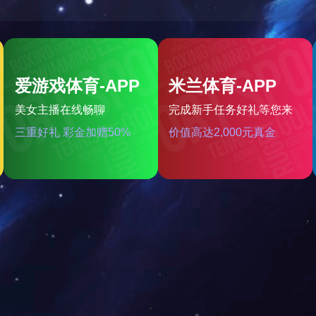
以及送货上门等也是有需求有市场，做得却是差强人意。对于我们品牌开发商，特别
卖房子，更是卖生活，房子卖给客人之后，服务才刚刚起步。
破，在残余农药的检测方面，与浙江省农科院一起组建了残余农药检测点，凡是有检
放并提供服务。目前，已经开始做了，不仅局限于杭州的联华超市，社区配送机制也
碑上得到了非常高的认同，首先是我们的创新能力在不断提升，其次是综合服务商的
自己做项目的团队还要更强大，对产品品质要求也更加严格，我认为，市面上这些产
，从设计规划，到提供服务，蓝城都是一体化管理。很多企业也在模仿这种模式，然
走出国门。国内，不断要去配合国家“十三五”规划建设，比如，棚户区改造、保障房
高科技应用方面做大的布局。
目规划有30万方左右，预计明年销售，我们要把产品，特别是综合服务商的内容植入