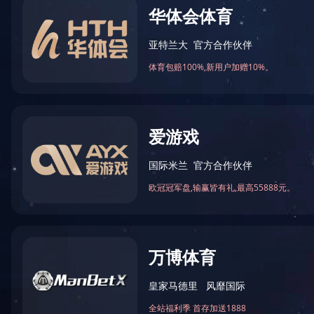
蓝城，对于整个房地产市场而言，是传统房企
接下去是做服务，而物业服务也仅仅拉开了服务的
“我们将致力于为业主的心情愉悦、身体健康
蓝城表率 美好生活综合服务商
傅林江：这是宋卫平董事长对中国房地产市场
这方面的转型升级，就意味着公司的健康发展将面
从今年开始，宋董提出要向美好生活综合服务
不仅卖房子 更在卖生活
傅林江：有房住，回家垃圾有人倒，公共场所