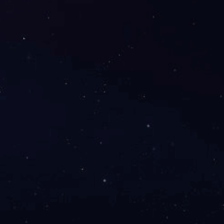
布局上会做重大调整，相信2-3年的时间，会有一
返回
分享到
友情链接：
蓝城装饰集团